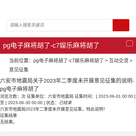
pg电子麻将胡了-c7娱乐麻将胡了
导
航
当前位置：
pg电子麻将胡了-c7娱乐麻将胡了
>
互动交流
>
意见征集
六安市地震局关于2023年二季度未开展意见征集的说明-
pg电子麻将胡了
浏览次数：
次
征集单位：六安市地震局
征集时间：[ 2023-06-01 00:00 ]
至 [ 2023-06-30 00:00 ]
状态：
已结束
六安市地震局2023年二季度未开展意见征集，特此说明！
征集结果
无结果。