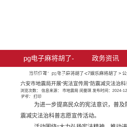
pg电子麻将胡了-
政务资讯
当前位置：
pg电子麻将胡了-c7娱乐麻将胡了
>
公
c7娱乐麻将胡了
六安市地震局开展“宪法宣传周”防震减灾法治科
浏览次数：
信息来源： 市地震局 闵曼琪
发布时间：2024-12-
字号：
打印
为进一步提高民众的宪法意识，普及
震减灾法治科普志愿宣传活动。
活动围绕
“大力弘扬宪法精神，推动