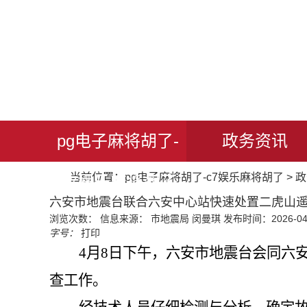
pg电子麻将胡了-
政务资讯
当前位置：
pg电子麻将胡了-c7娱乐麻将胡了
>
政
c7娱乐麻将胡了
六安市地震台联合六安中心站快速处置二虎山遥
浏览次数：
信息来源： 市地震局 闵曼琪
发布时间：2026-04-
字号：
打印
4月8日下午，六安市地震台会同六
查工作。