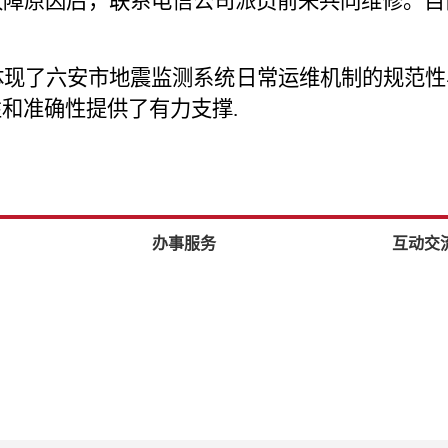
故障原因后，
联系电信公司派员前来
共同
维修。目
了六安市地震监测系统日常运维机制的规范性
和准确性提供了有力支撑.
办事服务
互动交