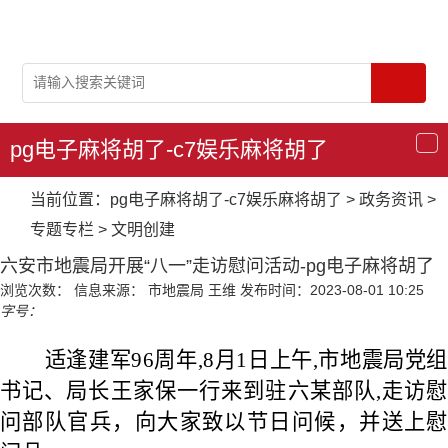
pg电子麻将胡了-c7娱乐麻将胡了
导
航
当前位置：
pg电子麻将胡了-c7娱乐麻将胡了
>
政务资讯
>
专题专栏
>
文明创建
六安市地震局开展“八一”走访慰问活动-pg电子麻将胡了
浏览次数：
信息来源： 市地震局 王维
发布时间：2023-08-01 10:25
字号：
适逢
建军96周年,
8
月1日
上
午,
市地震局党组
书记、局长王家保一行来
到驻六某部队,
走访
慰
问部队官兵
，
向大家致以节日问候
，
并送上慰