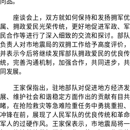
问品
。
座谈会上，双方就如何保持和发扬拥军优
属、拥政爱民光荣传统，更好地
促进军政、
民合作
等进行了深入细致
的
交流和探讨。
部队
负责人
对
市地震局的
双拥
工作给予高度评价，
并表示今后将继续发挥部队拥政爱民的优良传
统，
完善沟通机制，
加强合作，
共同进步，
同发展
。
王家保指出，驻地部队对
促进地方经济
展、维护社会和谐稳定方面作出
的
贡献
有目共
睹
，在抢险救灾等急难险重任务中勇挑重担、
冲锋在前，展现了人民军队的优良传统和革命
军人的过硬作风。
王家保表示，市地震局将
一