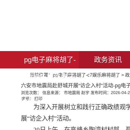
pg电子麻将胡了-
政务资讯
当前位置：
pg电子麻将胡了-c7娱乐麻将胡了
>
政
c7娱乐麻将胡了
六安市地震局赴舒城开展“访企入村”活动-pg电
浏览次数：
信息来源： 市地震局 赵宇
发布时间：2026-04-22
字号：
打印
为深入开展树立和践行正确政绩观
展“访企入村”活动。
20日上午，在高峰乡陶湾村村部，