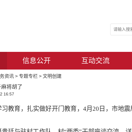
信息公开
互动交流
务资讯
>
专题专栏
>
文明创建
子麻将胡了
 16:57
学习教育，扎实做好开门教育，
4月20日，市地
聂贵廷与驻村工作队、村“两委”干部座谈交流，详