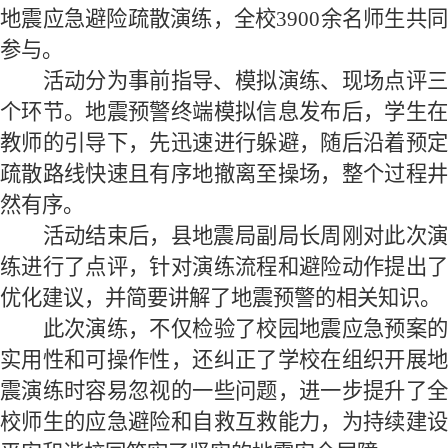
地震应急避险疏散演练，全校
3900
余名师生
共
参与。
活动分为
事前指导、模拟演练、现场点评
个环节。地震预警终端模拟信息发布后，学生在
教师的引导下，先迅速进行躲避，随后沿着预定
疏散路线快速且有序地撤离至操场，整个过程井
然有序。
活动结束后，县地震局副局长周刚对此次演
练进行了点评，针对演练流程和避险动作提出了
优化建议，并简要讲解了地震预警的相关知识。
此次
演练，
不仅
检验了校园
地震
应急预案
实用性
和
可操作性，
还
纠正了学校
在组织开展
震演练
时
容易忽视
的一些问题，进一步提升了
校师生
的
应急避险和自救互救能力，为持续建