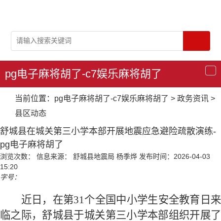
pg电子麻将胡了-c7娱乐麻将胡了
导
航
当前位置：
pg电子麻将胡了-c7娱乐麻将胡了
>
政务资讯
>
县区动态
舒城县在城关第三小学本部开展地震应急避险疏散演练-
pg电子麻将胡了
浏览次数：
信息来源： 舒城县地震局 杨季烨
发布时间：2026-04-03
15:20
字号：
近日，
在
第
31个全国中小学生
安全教育日来
临
之际
，
舒城
县
于
城关第三小学本部
组织
开展