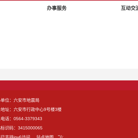
办事服务
互动交
办单位：六安市地震局
公地址：六安市行政中心9号楼3楼
电话：0564-3379343
标识码：3415000065
"));
已支持ipv6访问
站点地图